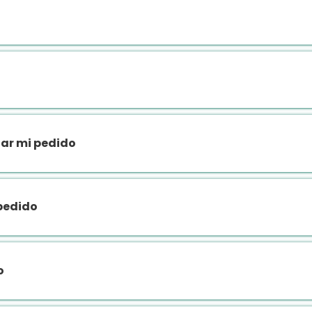
lar mi pedido
 pedido
o