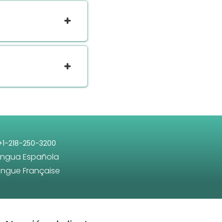
+1-218-250-3200
engua Española
angue Française