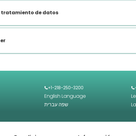
 tratamiento de datos
er
+1-218-250-3200
English Language
L
שפה עברית
L